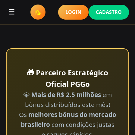
☰
LOGIN
CADASTRO
🎁 Parceiro Estratégico
Oficial PGGo
💎
Mais de R$ 2.5 milhões
em
bônus distribuídos este mês!
Os
melhores bônus do mercado
brasileiro
com condições justas
e saques rápidos.