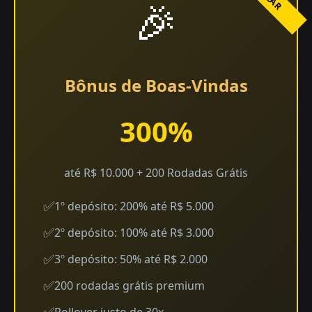
🎉
Bônus de Boas-Vindas
300%
até R$ 10.000 + 200 Rodadas Grátis
1º depósito: 200% até R$ 5.000
2º depósito: 100% até R$ 3.000
3º depósito: 50% até R$ 2.000
200 rodadas grátis premium
Rollover justo de 30x