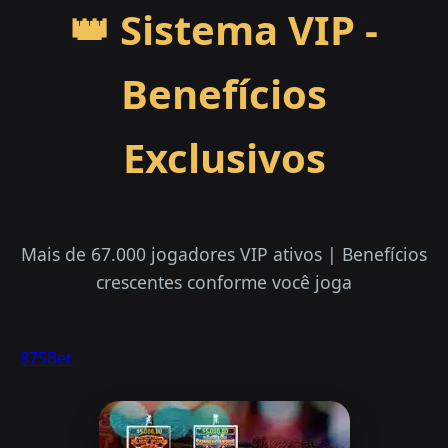
👑 Sistema VIP -
Benefícios
Exclusivos
Mais de 67.000 jogadores VIP ativos | Benefícios
crescentes conforme você joga
875Bet