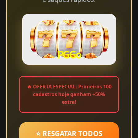
🔥
OFERTA ESPECIAL:
Primeiros 100
cadastros hoje ganham +50%
extra!
⭐ RESGATAR TODOS