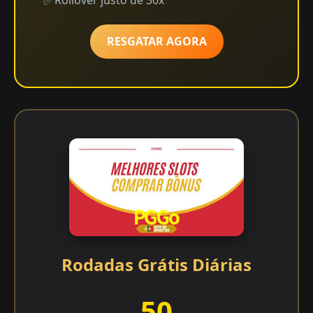
RESGATAR AGORA
Rodadas Grátis Diárias
50