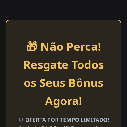
🎁 Não Perca!
Resgate Todos
os Seus Bônus
Agora!
⏰
OFERTA POR TEMPO LIMITADO!