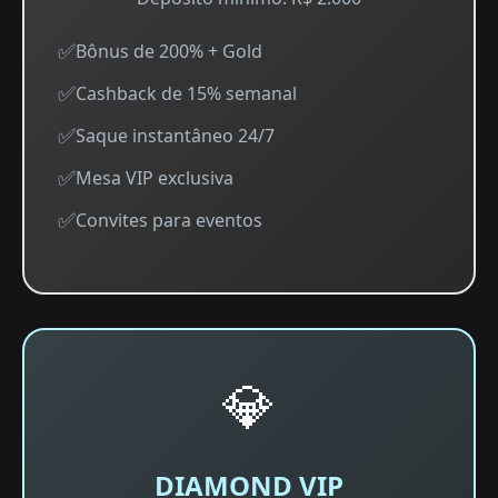
Bônus de 200% + Gold
Cashback de 15% semanal
Saque instantâneo 24/7
Mesa VIP exclusiva
Convites para eventos
💎
DIAMOND VIP