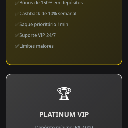
Bônus de 150% em depósitos
Cashback de 10% semanal
Saque prioritário 1min
Suporte VIP 24/7
Limites maiores
🏆
PLATINUM VIP
Depósito mínimo: R$ 2.000