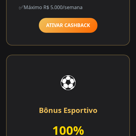
Máximo R$ 5.000/semana
ATIVAR CASHBACK
⚽
Bônus Esportivo
100%