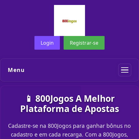
Login
Registrar-se
Menu
📱 800Jogos A Melhor
Plataforma de Apostas
Cadastre-se na 800Jogos para ganhar bônus no
cadastro e em cada recarga. Com a 800Jogos,