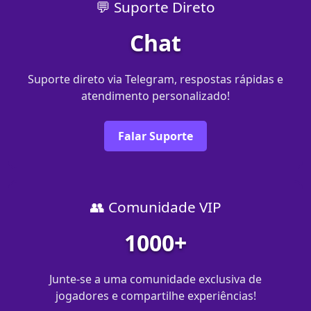
💬 Suporte Direto
Chat
Suporte direto via Telegram, respostas rápidas e
atendimento personalizado!
Falar Suporte
👥 Comunidade VIP
1000+
Junte-se a uma comunidade exclusiva de
jogadores e compartilhe experiências!