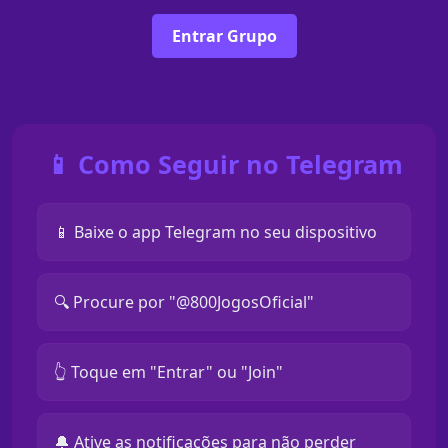
Entrar Grupo
📱 Como Seguir no Telegram
📱 Baixe o app Telegram no seu dispositivo
🔍 Procure por "@800JogosOficial"
👆 Toque em "Entrar" ou "Join"
🔔 Ative as notificações para não perder