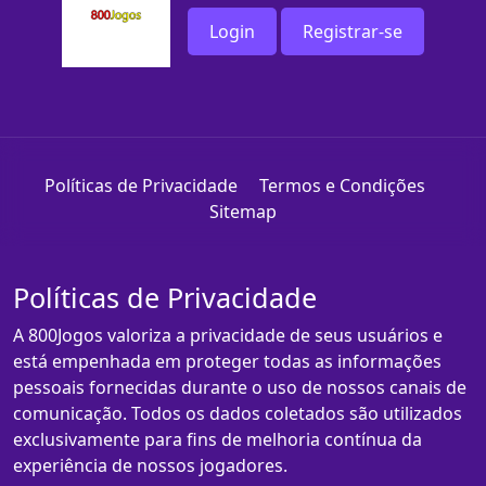
Login
Registrar-se
Políticas de Privacidade
Termos e Condições
Sitemap
Políticas de Privacidade
A 800Jogos valoriza a privacidade de seus usuários e
está empenhada em proteger todas as informações
pessoais fornecidas durante o uso de nossos canais de
comunicação. Todos os dados coletados são utilizados
exclusivamente para fins de melhoria contínua da
experiência de nossos jogadores.