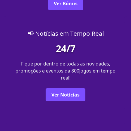
Ver Bônus
📢 Notícias em Tempo Real
24/7
Fique por dentro de todas as novidades,
promoções e eventos da 800Jogos em tempo
real!
Ver Notícias