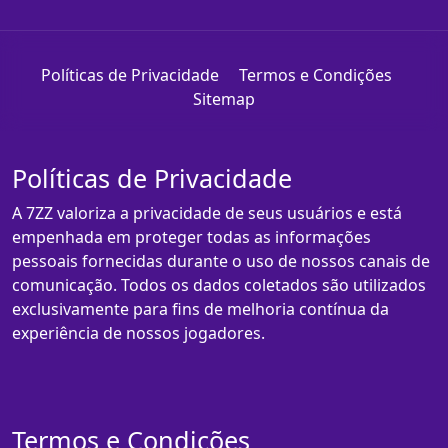
Políticas de Privacidade
Termos e Condições
Sitemap
Políticas de Privacidade
A 7ZZ valoriza a privacidade de seus usuários e está
empenhada em proteger todas as informações
pessoais fornecidas durante o uso de nossos canais de
comunicação. Todos os dados coletados são utilizados
exclusivamente para fins de melhoria contínua da
experiência de nossos jogadores.
Termos e Condições