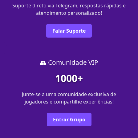
Suporte direto via Telegram, respostas rápidas e
atendimento personalizado!
Falar Suporte
👥 Comunidade VIP
1000+
Junte-se a uma comunidade exclusiva de
jogadores e compartilhe experiências!
Entrar Grupo