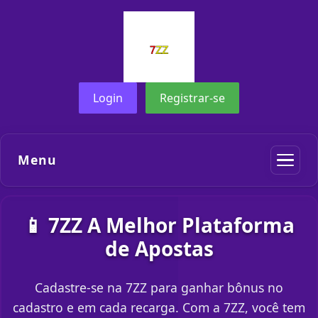
Login
Registrar-se
Menu
📱 7ZZ A Melhor Plataforma
de Apostas
Cadastre-se na 7ZZ para ganhar bônus no
cadastro e em cada recarga. Com a 7ZZ, você tem