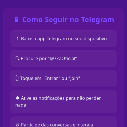
📱 Como Seguir no Telegram
📱 Baixe o app Telegram no seu dispositivo
🔍 Procure por "@7ZZOficial"
👆 Toque em "Entrar" ou "Join"
🔔 Ative as notificações para não perder
nada
💬 Participe das conversas e interaja