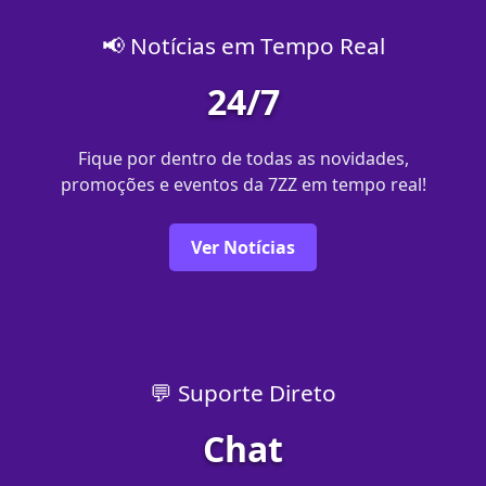
📢 Notícias em Tempo Real
24/7
Fique por dentro de todas as novidades,
promoções e eventos da 7ZZ em tempo real!
Ver Notícias
💬 Suporte Direto
Chat