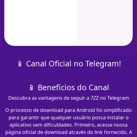
📱 Canal Oficial no Telegram!
📱 Benefícios do Canal
Descubra as vantagens de seguir a 7ZZ no Telegram
O processo de download para Android foi simplificado
para garantir que qualquer usuário possa instalar o
aplicativo sem dificuldades. Primeiro, acesse nossa
página oficial de download através do link fornecido. A