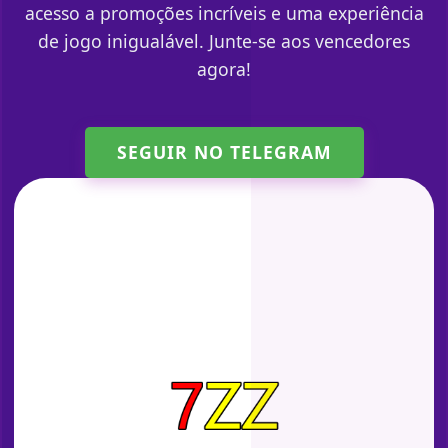
acesso a promoções incríveis e uma experiência
de jogo inigualável. Junte-se aos vencedores
agora!
SEGUIR NO TELEGRAM