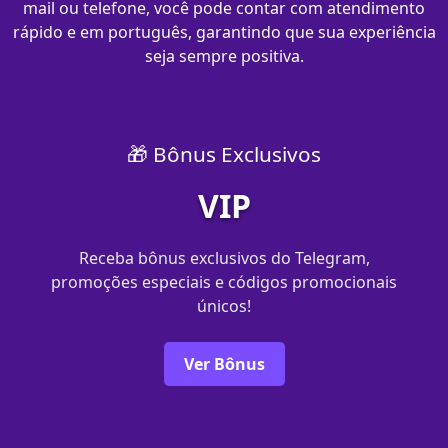
mail ou telefone, você pode contar com atendimento
rápido e em português, garantindo que sua experiência
seja sempre positiva.
🎁 Bônus Exclusivos
VIP
Receba bônus exclusivos do Telegram,
promoções especiais e códigos promocionais
únicos!
Ver Bônus