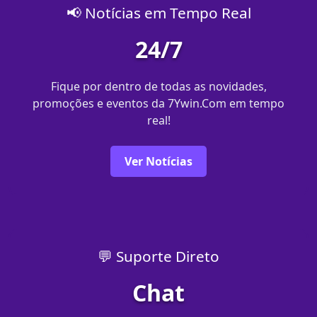
📢 Notícias em Tempo Real
24/7
Fique por dentro de todas as novidades,
promoções e eventos da 7Ywin.Com em tempo
real!
Ver Notícias
💬 Suporte Direto
Chat