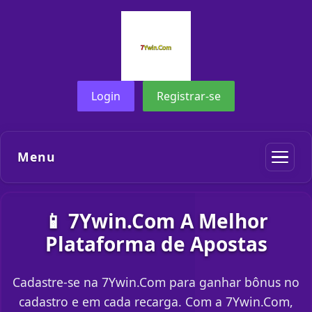
Login
Registrar-se
Menu
📱 7Ywin.Com A Melhor
Plataforma de Apostas
Cadastre-se na 7Ywin.Com para ganhar bônus no
cadastro e em cada recarga. Com a 7Ywin.Com,