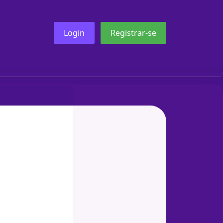
Login
Registrar-se