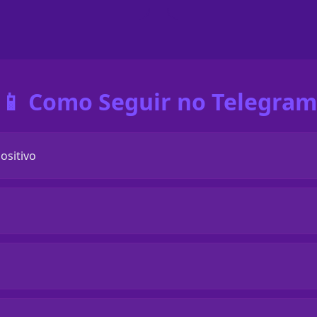
📱 Como Seguir no Telegram
ositivo