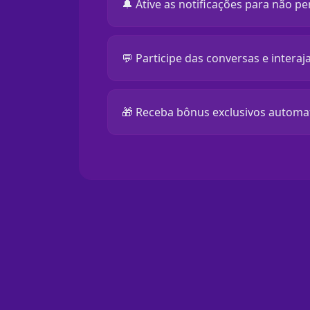
🔔 Ative as notificações para não p
💬 Participe das conversas e interaj
🎁 Receba bônus exclusivos autom