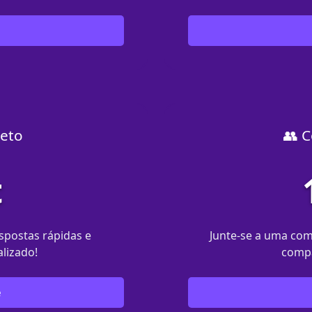
reto
👥 
t
espostas rápidas e
Junte-se a uma com
lizado!
compa
e