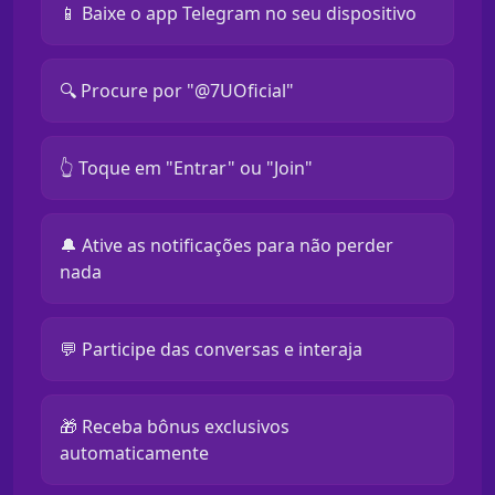
📱 Baixe o app Telegram no seu dispositivo
🔍 Procure por "@7UOficial"
👆 Toque em "Entrar" ou "Join"
🔔 Ative as notificações para não perder
nada
💬 Participe das conversas e interaja
🎁 Receba bônus exclusivos
automaticamente