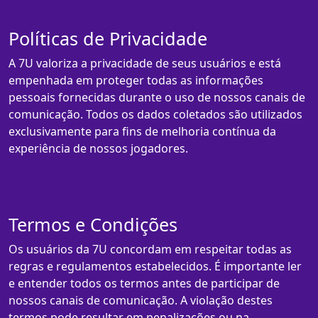
Políticas de Privacidade
A 7U valoriza a privacidade de seus usuários e está
empenhada em proteger todas as informações
pessoais fornecidas durante o uso de nossos canais de
comunicação. Todos os dados coletados são utilizados
exclusivamente para fins de melhoria contínua da
experiência de nossos jogadores.
Termos e Condições
Os usuários da 7U concordam em respeitar todas as
regras e regulamentos estabelecidos. É importante ler
e entender todos os termos antes de participar de
nossos canais de comunicação. A violação destes
termos pode resultar em penalizações ou na