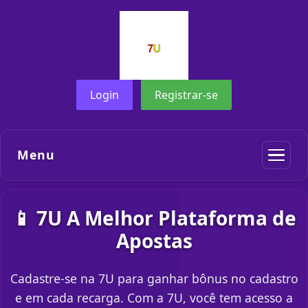
Login
Registrar-se
Menu
📱 7U A Melhor Plataforma de
Apostas
Cadastre-se na 7U para ganhar bônus no cadastro
e em cada recarga. Com a 7U, você tem acesso a