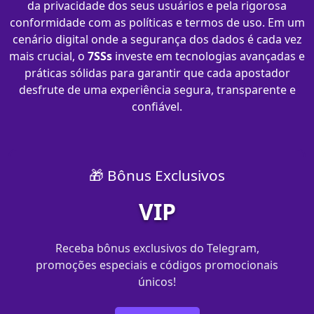
da privacidade dos seus usuários e pela rigorosa
conformidade com as políticas e termos de uso. Em um
cenário digital onde a segurança dos dados é cada vez
mais crucial, o
7SSs
investe em tecnologias avançadas e
práticas sólidas para garantir que cada apostador
desfrute de uma experiência segura, transparente e
confiável.
🎁 Bônus Exclusivos
VIP
Receba bônus exclusivos do Telegram,
promoções especiais e códigos promocionais
únicos!