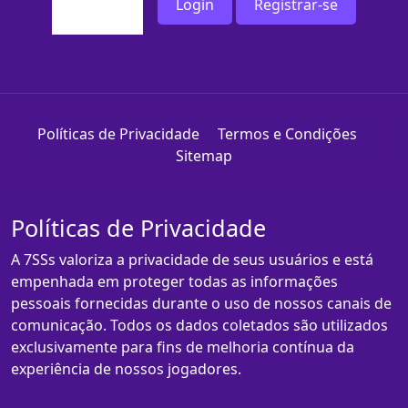
Login
Registrar-se
Políticas de Privacidade
Termos e Condições
Sitemap
Políticas de Privacidade
A 7SSs valoriza a privacidade de seus usuários e está
empenhada em proteger todas as informações
pessoais fornecidas durante o uso de nossos canais de
comunicação. Todos os dados coletados são utilizados
exclusivamente para fins de melhoria contínua da
experiência de nossos jogadores.