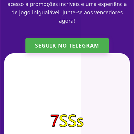
acesso a promoções incríveis e uma experiência
de jogo inigualável. Junte-se aos vencedores
agora!
SEGUIR NO TELEGRAM