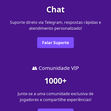
Chat
Suporte direto via Telegram, respostas rápidas e
atendimento personalizado!
Falar Suporte
👥 Comunidade VIP
1000+
Junte-se a uma comunidade exclusiva de
jogadores e compartilhe experiências!