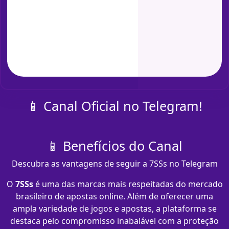
📱 Canal Oficial no Telegram!
📱 Benefícios do Canal
Descubra as vantagens de seguir a 7SSs no Telegram
O
7SSs
é uma das marcas mais respeitadas do mercado
brasileiro de apostas online. Além de oferecer uma
ampla variedade de jogos e apostas, a plataforma se
destaca pelo compromisso inabalável com a proteção