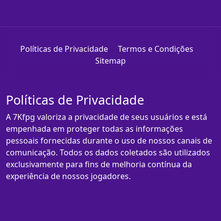
Políticas de Privacidade
Termos e Condições
Sitemap
Políticas de Privacidade
A 7Kfpg valoriza a privacidade de seus usuários e está
empenhada em proteger todas as informações
pessoais fornecidas durante o uso de nossos canais de
comunicação. Todos os dados coletados são utilizados
exclusivamente para fins de melhoria contínua da
experiência de nossos jogadores.