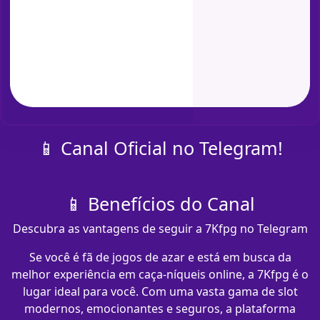
📱 Canal Oficial no Telegram!
📱 Benefícios do Canal
Descubra as vantagens de seguir a 7Kfpg no Telegram
Se você é fã de jogos de azar e está em busca da
melhor experiência em caça-níqueis online, a 7Kfpg é o
lugar ideal para você. Com uma vasta gama de slot
modernos, emocionantes e seguros, a plataforma