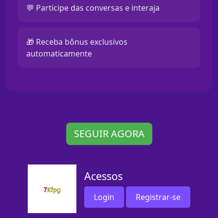
💬 Participe das conversas e interaja
🎁 Receba bônus exclusivos
automaticamente
SEGUIR AGORA
Acessos
Login
Registrar-se