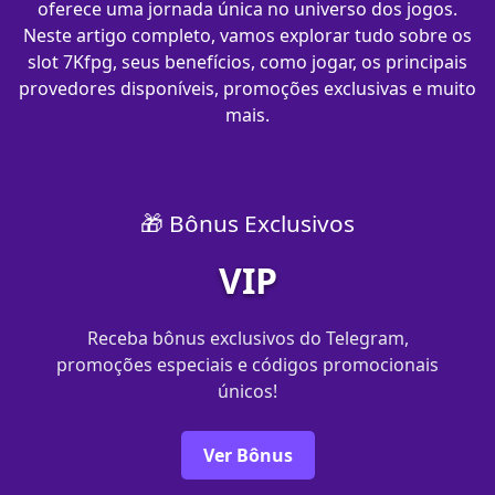
oferece uma jornada única no universo dos jogos.
Neste artigo completo, vamos explorar tudo sobre os
slot 7Kfpg, seus benefícios, como jogar, os principais
provedores disponíveis, promoções exclusivas e muito
mais.
🎁 Bônus Exclusivos
VIP
Receba bônus exclusivos do Telegram,
promoções especiais e códigos promocionais
únicos!
Ver Bônus