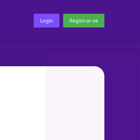
Login
Registrar-se