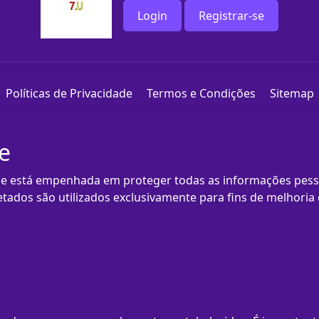
Login
Registrar-se
Políticas de Privacidade
Termos e Condições
Sitemap
de
ios e está empenhada em proteger todas as informações pes
tados são utilizados exclusivamente para fins de melhoria