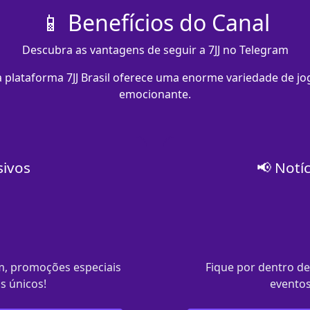
📱 Benefícios do Canal
Descubra as vantagens de seguir a 7JJ no Telegram
a plataforma 7JJ Brasil oferece uma enorme variedade de jo
emocionante.
sivos
📢 Notí
m, promoções especiais
Fique por dentro d
s únicos!
eventos