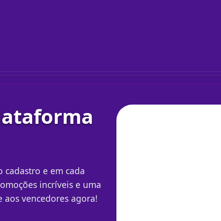
Plataforma
o cadastro e em cada
romoções incríveis e uma
se aos vencedores agora!