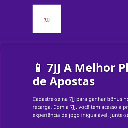
📱 7JJ A Melhor 
de Apostas
Cadastre-se na 7JJ para ganhar bônus n
recarga. Com a 7JJ, você tem acesso a p
experiência de jogo inigualável. Junte-