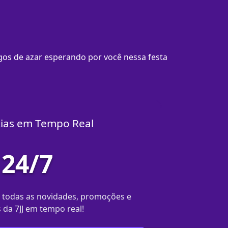
gos de azar esperando por você nessa festa
cias em Tempo Real
24/7
e todas as novidades, promoções e
 da 7JJ em tempo real!