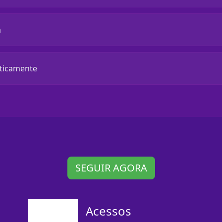
a
aticamente
SEGUIR AGORA
Acessos