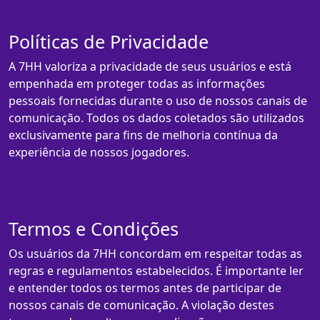
Políticas de Privacidade
A 7HH valoriza a privacidade de seus usuários e está
empenhada em proteger todas as informações
pessoais fornecidas durante o uso de nossos canais de
comunicação. Todos os dados coletados são utilizados
exclusivamente para fins de melhoria contínua da
experiência de nossos jogadores.
Termos e Condições
Os usuários da 7HH concordam em respeitar todas as
regras e regulamentos estabelecidos. É importante ler
e entender todos os termos antes de participar de
nossos canais de comunicação. A violação destes