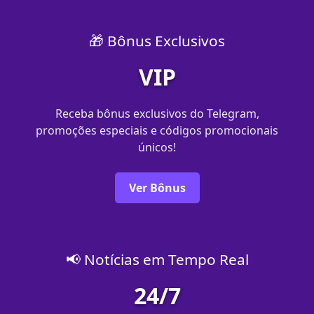
🎁 Bônus Exclusivos
VIP
Receba bônus exclusivos do Telegram,
promoções especiais e códigos promocionais
únicos!
Ver Bônus
📢 Notícias em Tempo Real
24/7