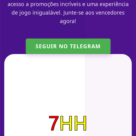
acesso a promoções incríveis e uma experiência
de jogo inigualável. Junte-se aos vencedores
agora!
SEGUIR NO TELEGRAM