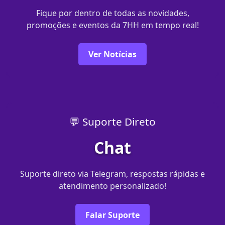
Fique por dentro de todas as novidades,
promoções e eventos da 7HH em tempo real!
Ver Notícias
💬 Suporte Direto
Chat
Suporte direto via Telegram, respostas rápidas e
atendimento personalizado!
Falar Suporte