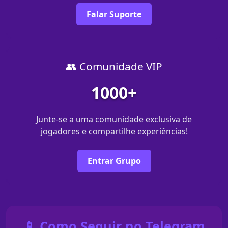
Falar Suporte
👥 Comunidade VIP
1000+
Junte-se a uma comunidade exclusiva de
jogadores e compartilhe experiências!
Entrar Grupo
📱 Como Seguir no Telegram