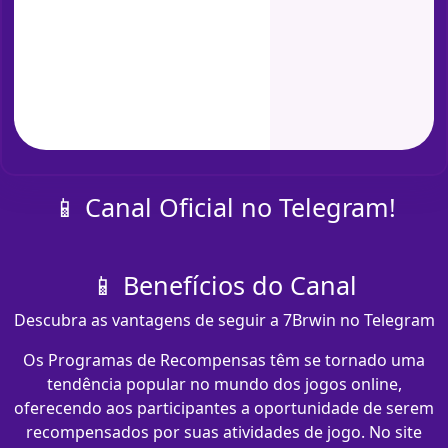
📱 Canal Oficial no Telegram!
📱 Benefícios do Canal
Descubra as vantagens de seguir a 7Brwin no Telegram
Os Programas de Recompensas têm se tornado uma
tendência popular no mundo dos jogos online,
oferecendo aos participantes a oportunidade de serem
recompensados por suas atividades de jogo. No site