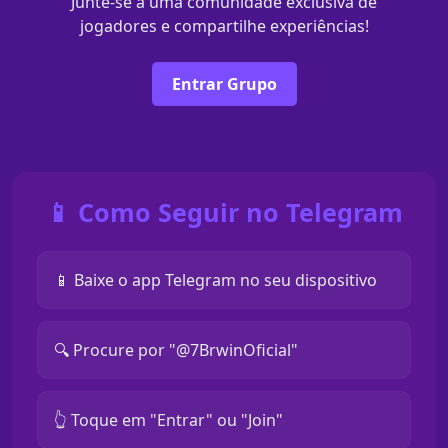
Junte-se a uma comunidade exclusiva de
jogadores e compartilhe experiências!
Entrar Grupo
📱 Como Seguir no Telegram
📱 Baixe o app Telegram no seu dispositivo
🔍 Procure por "@7BrwinOficial"
👆 Toque em "Entrar" ou "Join"