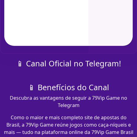
📱 Canal Oficial no Telegram!
📱 Benefícios do Canal
Descubra as vantagens de seguir a 79Vip Game no
Telegram
Como o maior e mais completo site de apostas do
Brasil, a 79Vip Game reúne jogos como caça-níqueis e
mais — tudo na plataforma online da 79Vip Game Brasil