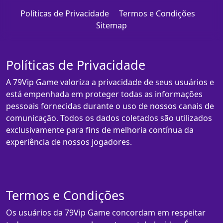
Políticas de Privacidade
Termos e Condições
Sitemap
Políticas de Privacidade
A 79Vip Game valoriza a privacidade de seus usuários e
está empenhada em proteger todas as informações
pessoais fornecidas durante o uso de nossos canais de
comunicação. Todos os dados coletados são utilizados
exclusivamente para fins de melhoria contínua da
experiência de nossos jogadores.
Termos e Condições
Os usuários da 79Vip Game concordam em respeitar