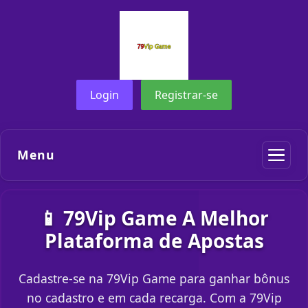
Login
Registrar-se
Menu
📱 79Vip Game A Melhor
Plataforma de Apostas
Cadastre-se na 79Vip Game para ganhar bônus
no cadastro e em cada recarga. Com a 79Vip