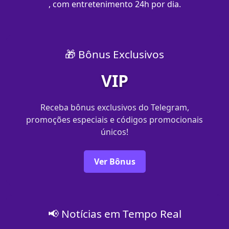
, com entretenimento 24h por dia.
🎁 Bônus Exclusivos
VIP
Receba bônus exclusivos do Telegram,
promoções especiais e códigos promocionais
únicos!
Ver Bônus
📢 Notícias em Tempo Real