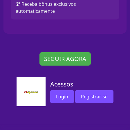
🎁 Receba bônus exclusivos
automaticamente
SEGUIR AGORA
Acessos
Login
Registrar-se