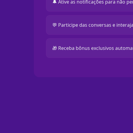
🔔 Ative as notificações para não p
💬 Participe das conversas e interaj
🎁 Receba bônus exclusivos autom