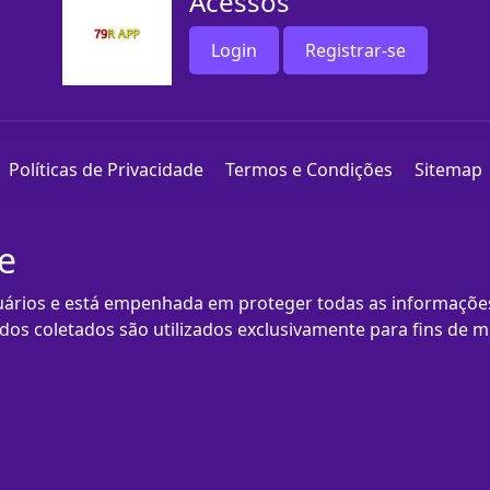
Acessos
Login
Registrar-se
Políticas de Privacidade
Termos e Condições
Sitemap
de
suários e está empenhada em proteger todas as informaçõe
os coletados são utilizados exclusivamente para fins de m