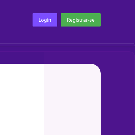
Login
Registrar-se