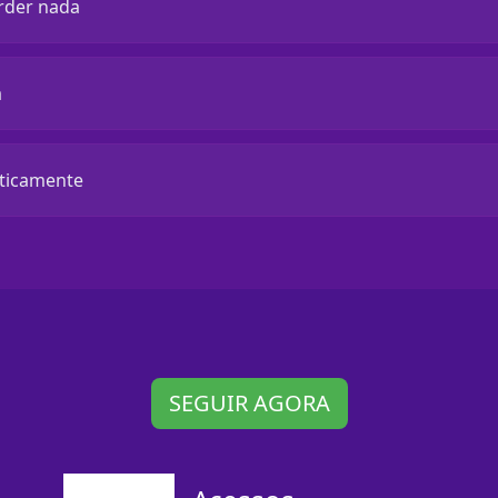
erder nada
a
aticamente
SEGUIR AGORA