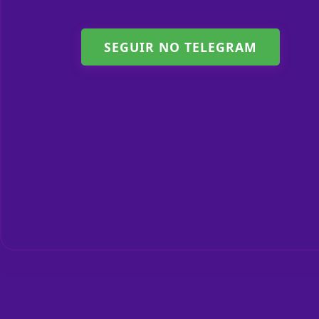
SEGUIR NO TELEGRAM