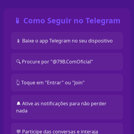
📱 Como Seguir no Telegram
📱 Baixe o app Telegram no seu dispositivo
🔍 Procure por "@79B.ComOficial"
👆 Toque em "Entrar" ou "Join"
🔔 Ative as notificações para não perder
nada
💬 Participe das conversas e interaja