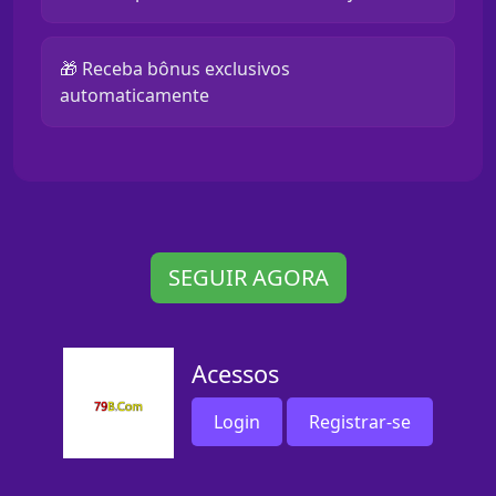
🎁 Receba bônus exclusivos
automaticamente
SEGUIR AGORA
Acessos
Login
Registrar-se