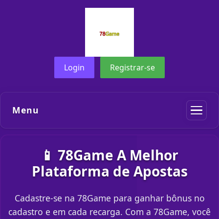
Login
Registrar-se
Menu
📱 78Game A Melhor
Plataforma de Apostas
Cadastre-se na 78Game para ganhar bônus no
cadastro e em cada recarga. Com a 78Game, você