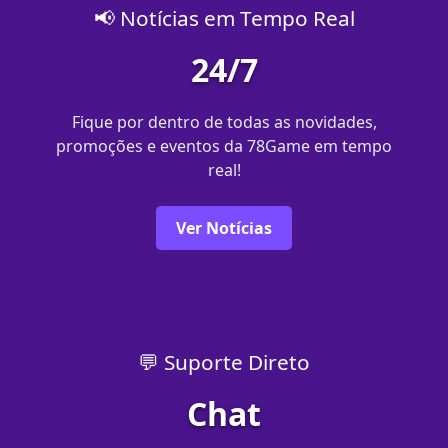
📢 Notícias em Tempo Real
24/7
Fique por dentro de todas as novidades,
promoções e eventos da 78Game em tempo
real!
Ver Notícias
💬 Suporte Direto
Chat