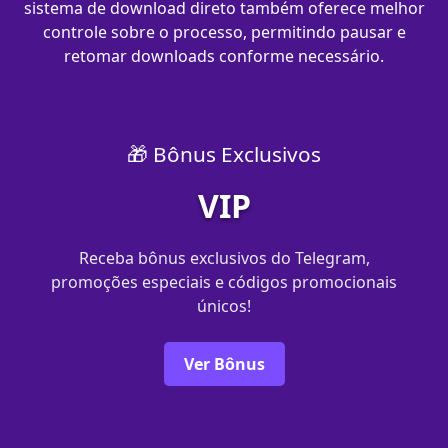
sistema de download direto também oferece melhor
controle sobre o processo, permitindo pausar e
retomar downloads conforme necessário.
🎁 Bônus Exclusivos
VIP
Receba bônus exclusivos do Telegram,
promoções especiais e códigos promocionais
únicos!
Ver Bônus