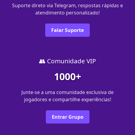
Suporte direto via Telegram, respostas rápidas e
atendimento personalizado!
Falar Suporte
👥 Comunidade VIP
1000+
Junte-se a uma comunidade exclusiva de
jogadores e compartilhe experiências!
Entrar Grupo