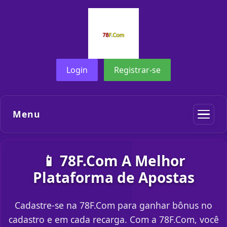
Login
Registrar-se
Menu
📱 78F.Com A Melhor
Plataforma de Apostas
Cadastre-se na 78F.Com para ganhar bônus no
cadastro e em cada recarga. Com a 78F.Com, você