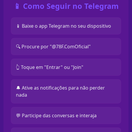
📱 Como Seguir no Telegram
📱 Baixe o app Telegram no seu dispositivo
🔍 Procure por "@78F.ComOficial"
👆 Toque em "Entrar" ou "Join"
🔔 Ative as notificações para não perder
nada
💬 Participe das conversas e interaja