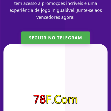
tem acesso a promoções incríveis e uma
experiência de jogo inigualável. Junte-se aos
vencedores agora!
SEGUIR NO TELEGRAM