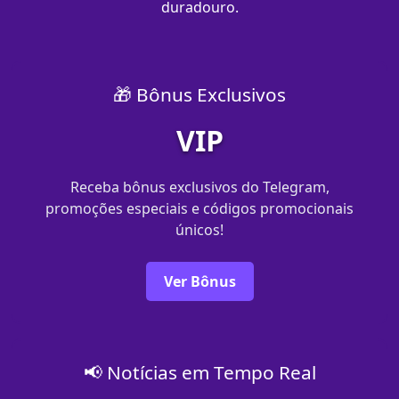
duradouro.
🎁 Bônus Exclusivos
VIP
Receba bônus exclusivos do Telegram,
promoções especiais e códigos promocionais
únicos!
Ver Bônus
📢 Notícias em Tempo Real