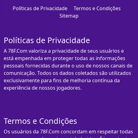
Políticas de Privacidade
Termos e Condições
Sitemap
Políticas de Privacidade
A 78F.Com valoriza a privacidade de seus usuários e
está empenhada em proteger todas as informações
pessoais fornecidas durante o uso de nossos canais de
comunicação. Todos os dados coletados são utilizados
exclusivamente para fins de melhoria contínua da
experiência de nossos jogadores.
Termos e Condições
Os usuários da 78F.Com concordam em respeitar todas