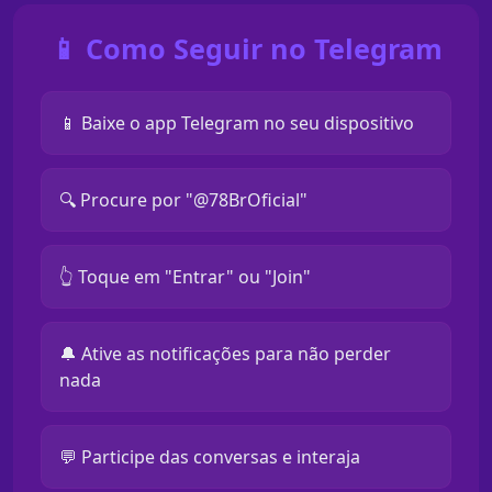
📱 Como Seguir no Telegram
📱 Baixe o app Telegram no seu dispositivo
🔍 Procure por "@78BrOficial"
👆 Toque em "Entrar" ou "Join"
🔔 Ative as notificações para não perder
nada
💬 Participe das conversas e interaja