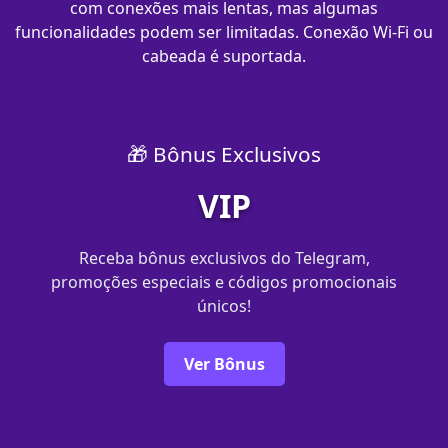
com conexões mais lentas, mas algumas
funcionalidades podem ser limitadas. Conexão Wi-Fi ou
cabeada é suportada.
🎁 Bônus Exclusivos
VIP
Receba bônus exclusivos do Telegram,
promoções especiais e códigos promocionais
únicos!
Ver Bônus