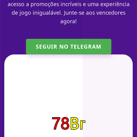
acesso a promoções incríveis e uma experiência
de jogo inigualável. Junte-se aos vencedores
agora!
SEGUIR NO TELEGRAM