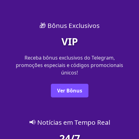
🎁 Bônus Exclusivos
VIP
Receba bônus exclusivos do Telegram,
promoções especiais e códigos promocionais
únicos!
Ver Bônus
📢 Notícias em Tempo Real
24/7