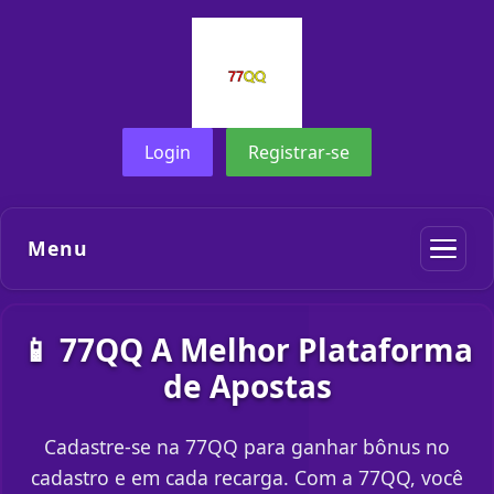
Login
Registrar-se
Menu
📱 77QQ A Melhor Plataforma
de Apostas
Cadastre-se na 77QQ para ganhar bônus no
cadastro e em cada recarga. Com a 77QQ, você