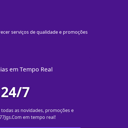
erecer serviços de qualidade e promoções
cias em Tempo Real
24/7
e todas as novidades, promoções e
 77Jgs.Com em tempo real!