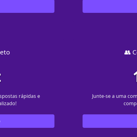
reto
👥 
t
espostas rápidas e
Junte-se a uma com
lizado!
compa
e