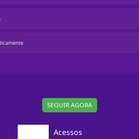
a
aticamente
SEGUIR AGORA
Acessos