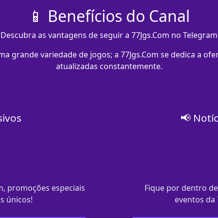
📱 Benefícios do Canal
Descubra as vantagens de seguir a 77Jgs.Com no Telegram
ma grande variedade de jogos; a 77Jgs.Com se dedica a of
atualizadas constantemente.
sivos
📢 Notí
m, promoções especiais
Fique por dentro d
s únicos!
eventos da