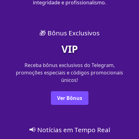
integridade e profissionalismo.
🎁 Bônus Exclusivos
VIP
Receba bônus exclusivos do Telegram,
promoções especiais e códigos promocionais
únicos!
Ver Bônus
📢 Notícias em Tempo Real