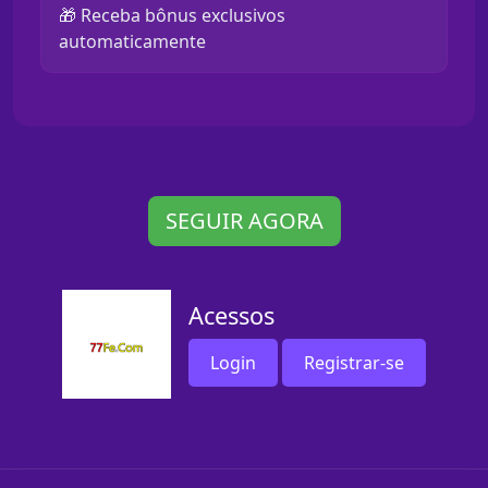
🎁 Receba bônus exclusivos
automaticamente
SEGUIR AGORA
Acessos
Login
Registrar-se