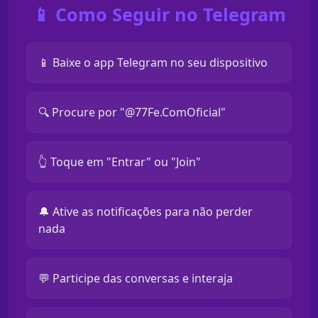
📱 Como Seguir no Telegram
📱 Baixe o app Telegram no seu dispositivo
🔍 Procure por "@77Fe.ComOficial"
👆 Toque em "Entrar" ou "Join"
🔔 Ative as notificações para não perder
nada
💬 Participe das conversas e interaja