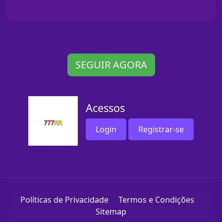
SEGUIR AGORA
Acessos
Login
Registrar-se
Políticas de Privacidade
Termos e Condições
Sitemap