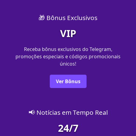
🎁 Bônus Exclusivos
VIP
Receba bônus exclusivos do Telegram,
promoções especiais e códigos promocionais
únicos!
Ver Bônus
📢 Notícias em Tempo Real
24/7