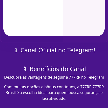
📱 Canal Oficial no Telegram!
📱 Benefícios do Canal
Descubra as vantagens de seguir a 777RR no Telegram
Com muitas opções e bônus contínuos, a 777RR 777RR
Brasil é a escolha ideal para quem busca segurança e
lucratividade.