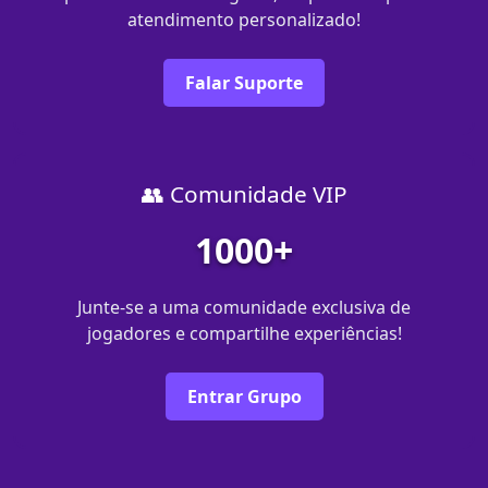
atendimento personalizado!
Falar Suporte
👥 Comunidade VIP
1000+
Junte-se a uma comunidade exclusiva de
jogadores e compartilhe experiências!
Entrar Grupo