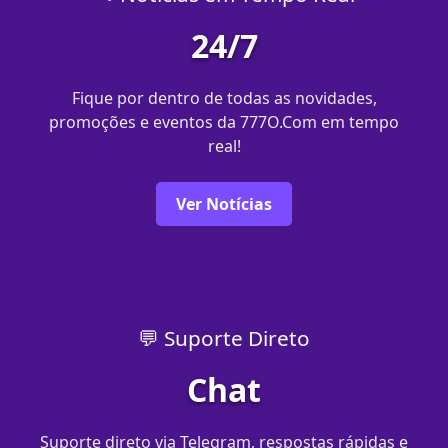
24/7
Fique por dentro de todas as novidades,
promoções e eventos da 777O.Com em tempo
real!
Ver Notícias
💬 Suporte Direto
Chat
Suporte direto via Telegram, respostas rápidas e