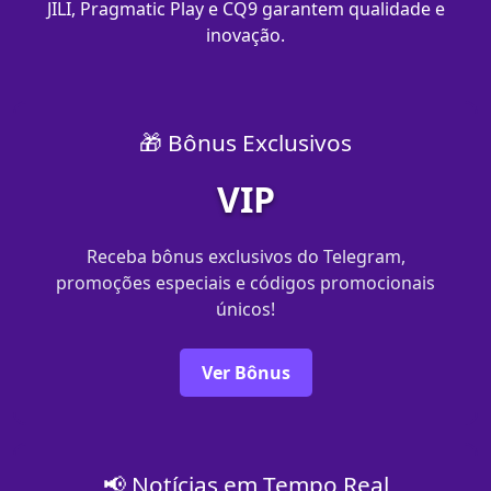
JILI, Pragmatic Play e CQ9 garantem qualidade e
inovação.
🎁 Bônus Exclusivos
VIP
Receba bônus exclusivos do Telegram,
promoções especiais e códigos promocionais
únicos!
Ver Bônus
📢 Notícias em Tempo Real