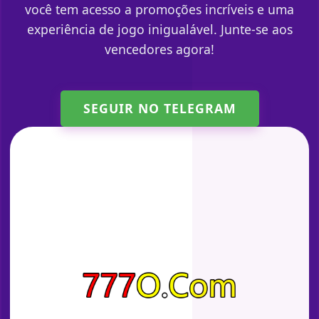
você tem acesso a promoções incríveis e uma
experiência de jogo inigualável. Junte-se aos
vencedores agora!
SEGUIR NO TELEGRAM