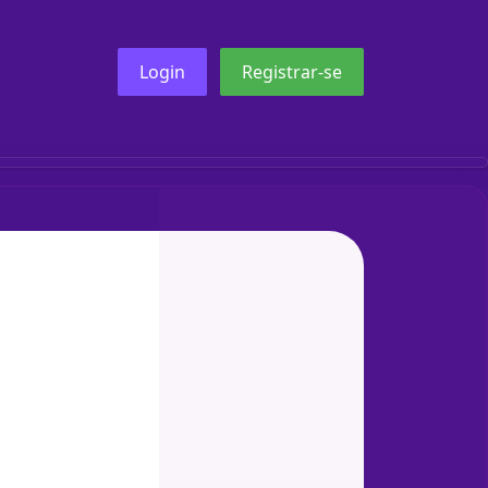
Login
Registrar-se