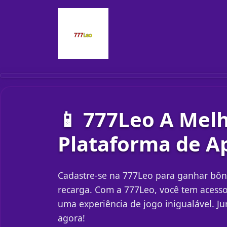
📱 777Leo A Mel
Plataforma de A
Cadastre-se na 777Leo para ganhar bôn
recarga. Com a 777Leo, você tem acesso
uma experiência de jogo inigualável. J
agora!