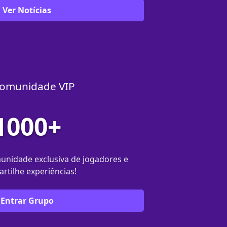
Ver Notícias
Comunidade VIP
1000+
unidade exclusiva de jogadores e
rtilhe experiências!
Entrar Grupo