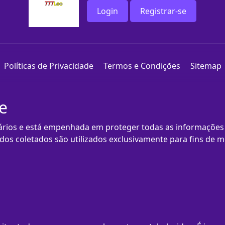
Login
Registrar-se
Políticas de Privacidade
Termos e Condições
Sitemap
de
uários e está empenhada em proteger todas as informações
os coletados são utilizados exclusivamente para fins de m