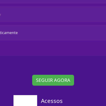
a
aticamente
SEGUIR AGORA
Acessos