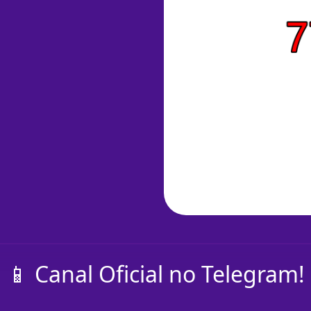
📱 Canal Oficial no Telegram!