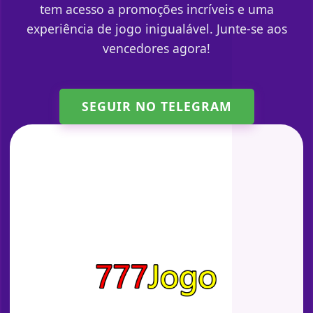
tem acesso a promoções incríveis e uma
experiência de jogo inigualável. Junte-se aos
vencedores agora!
SEGUIR NO TELEGRAM