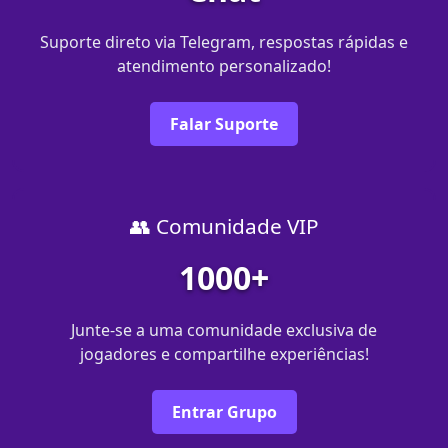
Suporte direto via Telegram, respostas rápidas e
atendimento personalizado!
Falar Suporte
👥 Comunidade VIP
1000+
Junte-se a uma comunidade exclusiva de
jogadores e compartilhe experiências!
Entrar Grupo