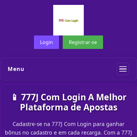
Login
Registrar-se
Menu
📱 777J Com Login A Melhor
Plataforma de Apostas
Cadastre-se na 777J Com Login para ganhar
bônus no cadastro e em cada recarga. Com a 777J