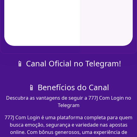
📱 Canal Oficial no Telegram!
📱 Benefícios do Canal
Descubra as vantagens de seguir a 777J Com Login no
Telegram
777J Com Login é uma plataforma completa para quem
busca emoção, segurança e variedade nas apostas
online. Com bônus generosos, uma experiência de