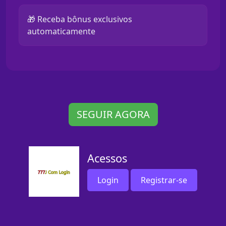
🎁 Receba bônus exclusivos
automaticamente
SEGUIR AGORA
Acessos
Login
Registrar-se