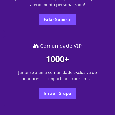
atendimento personalizado!
Falar Suporte
👥 Comunidade VIP
1000+
Junte-se a uma comunidade exclusiva de
jogadores e compartilhe experiências!
Entrar Grupo