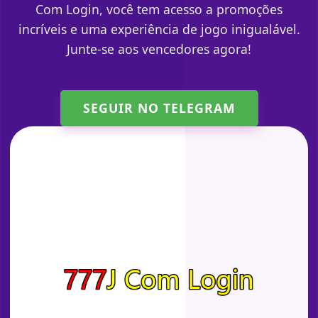
Com Login, você tem acesso a promoções
incríveis e uma experiência de jogo inigualável.
Junte-se aos vencedores agora!
SEGUIR NO TELEGRAM