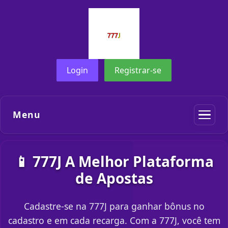
Login
Registrar-se
Menu
📱 777J A Melhor Plataforma
de Apostas
Cadastre-se na 777J para ganhar bônus no
cadastro e em cada recarga. Com a 777J, você tem