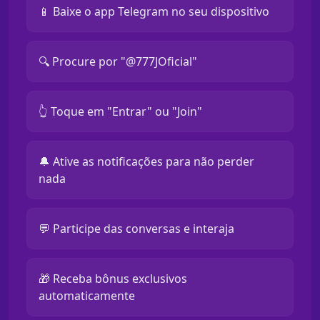
📱 Baixe o app Telegram no seu dispositivo
🔍 Procure por "@777JOficial"
👆 Toque em "Entrar" ou "Join"
🔔 Ative as notificações para não perder
nada
💬 Participe das conversas e interaja
🎁 Receba bônus exclusivos
automaticamente