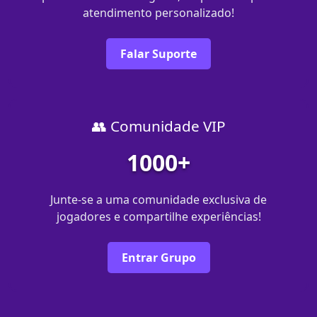
atendimento personalizado!
Falar Suporte
👥 Comunidade VIP
1000+
Junte-se a uma comunidade exclusiva de
jogadores e compartilhe experiências!
Entrar Grupo