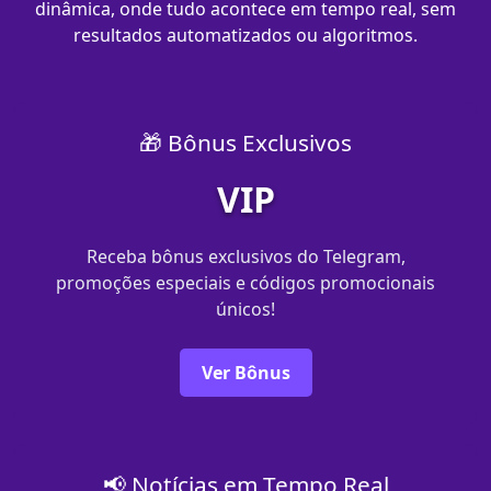
dinâmica, onde tudo acontece em tempo real, sem
resultados automatizados ou algoritmos.
🎁 Bônus Exclusivos
VIP
Receba bônus exclusivos do Telegram,
promoções especiais e códigos promocionais
únicos!
Ver Bônus
📢 Notícias em Tempo Real