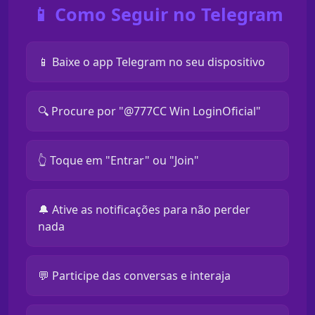
📱 Como Seguir no Telegram
📱 Baixe o app Telegram no seu dispositivo
🔍 Procure por "@777CC Win LoginOficial"
👆 Toque em "Entrar" ou "Join"
🔔 Ative as notificações para não perder
nada
💬 Participe das conversas e interaja