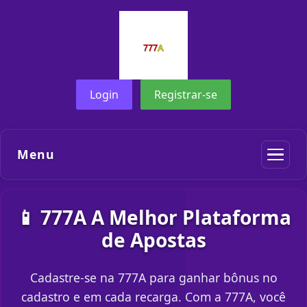
Login
Registrar-se
Menu
📱 777A A Melhor Plataforma
de Apostas
Cadastre-se na 777A para ganhar bônus no
cadastro e em cada recarga. Com a 777A, você