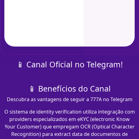
📱 Canal Oficial no Telegram!
📱 Benefícios do Canal
Descubra as vantagens de seguir a 777A no Telegram
O sistema de identity verification utiliza integração com
providers especializados em eKYC (electronic Know
Your Customer) que empregam OCR (Optical Character
Recognition) para extract data de documentos de