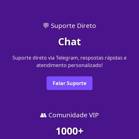
💬 Suporte Direto
Chat
Suporte direto via Telegram, respostas rápidas e
atendimento personalizado!
Falar Suporte
👥 Comunidade VIP
1000+