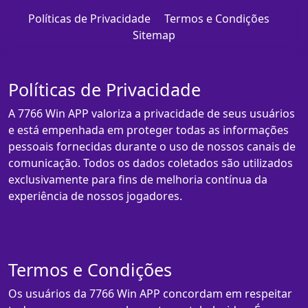
Políticas de Privacidade
Termos e Condições
Sitemap
Políticas de Privacidade
A 7766 Win APP valoriza a privacidade de seus usuários
e está empenhada em proteger todas as informações
pessoais fornecidas durante o uso de nossos canais de
comunicação. Todos os dados coletados são utilizados
exclusivamente para fins de melhoria contínua da
experiência de nossos jogadores.
Termos e Condições
Os usuários da 7766 Win APP concordam em respeitar