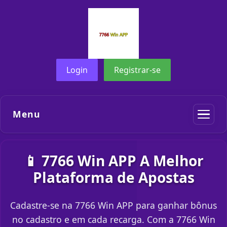
Login
Registrar-se
Menu
📱 7766 Win APP A Melhor
Plataforma de Apostas
Cadastre-se na 7766 Win APP para ganhar bônus
no cadastro e em cada recarga. Com a 7766 Win