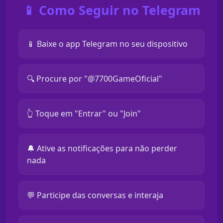
📱 Como Seguir no Telegram
📱 Baixe o app Telegram no seu dispositivo
🔍 Procure por "@7700GameOficial"
👆 Toque em "Entrar" ou "Join"
🔔 Ative as notificações para não perder
nada
💬 Participe das conversas e interaja