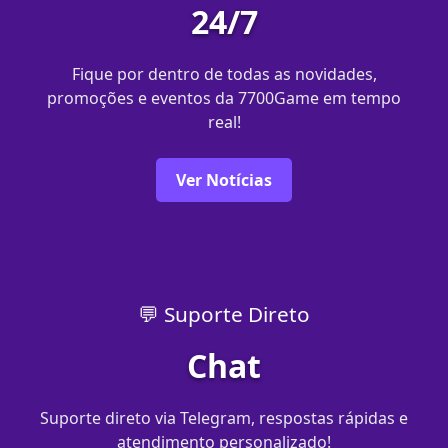
24/7
Fique por dentro de todas as novidades,
promoções e eventos da 7700Game em tempo
real!
Ver Notícias
💬 Suporte Direto
Chat
Suporte direto via Telegram, respostas rápidas e
atendimento personalizado!