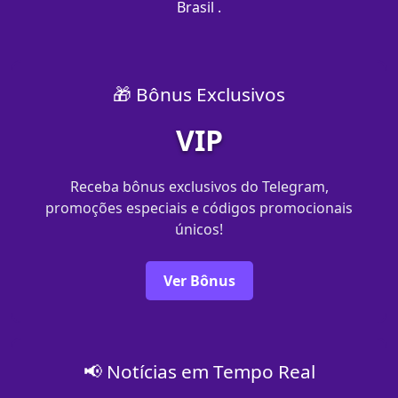
Brasil .
🎁 Bônus Exclusivos
VIP
Receba bônus exclusivos do Telegram,
promoções especiais e códigos promocionais
únicos!
Ver Bônus
📢 Notícias em Tempo Real