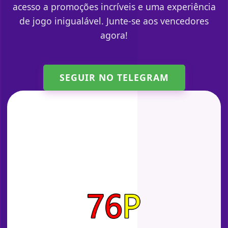
acesso a promoções incríveis e uma experiência
de jogo inigualável. Junte-se aos vencedores
agora!
SEGUIR NO TELEGRAM