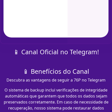
📱 Canal Oficial no Telegram!
📱 Benefícios do Canal
Descubra as vantagens de seguir a 76P no Telegram
O sistema de backup inclui verificações de integridade
automáticas que garantem que todos os dados sejam
preservados corretamente. Em caso de necessidade de
recuperação, nosso sistema pode restaurar dados