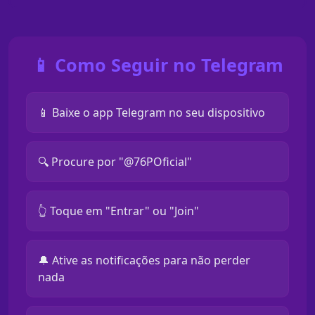
📱 Como Seguir no Telegram
📱 Baixe o app Telegram no seu dispositivo
🔍 Procure por "@76POficial"
👆 Toque em "Entrar" ou "Join"
🔔 Ative as notificações para não perder
nada