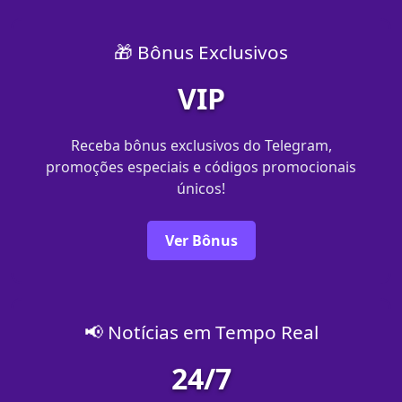
🎁 Bônus Exclusivos
VIP
Receba bônus exclusivos do Telegram,
promoções especiais e códigos promocionais
únicos!
Ver Bônus
📢 Notícias em Tempo Real
24/7