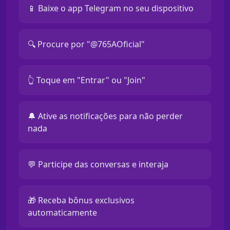
📱 Baixe o app Telegram no seu dispositivo
🔍 Procure por "@765AOficial"
👆 Toque em "Entrar" ou "Join"
🔔 Ative as notificações para não perder
nada
💬 Participe das conversas e interaja
🎁 Receba bônus exclusivos
automaticamente