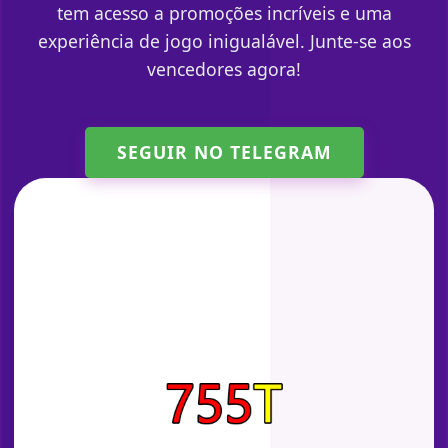
tem acesso a promoções incríveis e uma
experiência de jogo inigualável. Junte-se aos
vencedores agora!
SEGUIR NO TELEGRAM