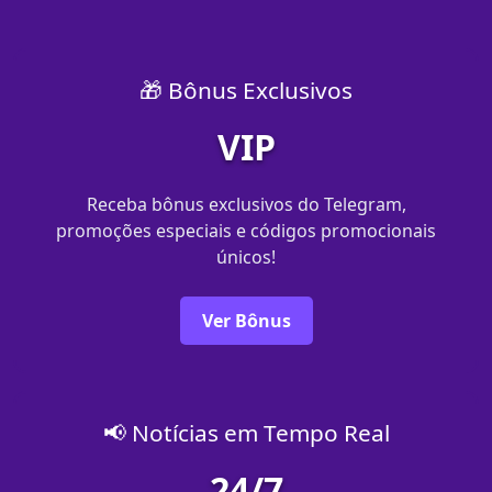
🎁 Bônus Exclusivos
VIP
Receba bônus exclusivos do Telegram,
promoções especiais e códigos promocionais
únicos!
Ver Bônus
📢 Notícias em Tempo Real
24/7