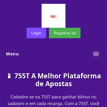
Login
Registrar-se
Menu
📱 755T A Melhor Plataforma
de Apostas
Cadastre-se na 755T para ganhar bônus no
cadastro e em cada recarga. Com a 755T, você