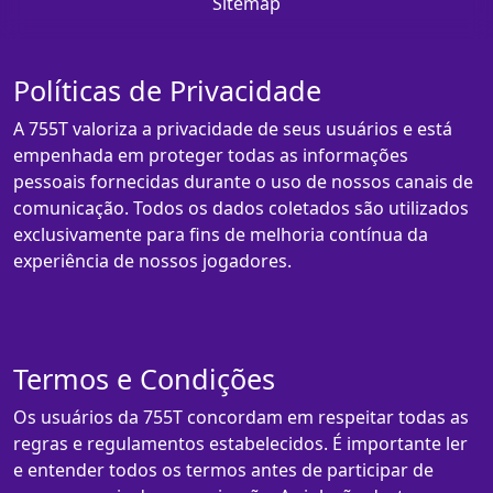
Sitemap
Políticas de Privacidade
A 755T valoriza a privacidade de seus usuários e está
empenhada em proteger todas as informações
pessoais fornecidas durante o uso de nossos canais de
comunicação. Todos os dados coletados são utilizados
exclusivamente para fins de melhoria contínua da
experiência de nossos jogadores.
Termos e Condições
Os usuários da 755T concordam em respeitar todas as
regras e regulamentos estabelecidos. É importante ler
e entender todos os termos antes de participar de