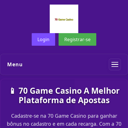
Login
Registrar-se
Menu
📱 70 Game Casino A Melhor
Plataforma de Apostas
Cadastre-se na 70 Game Casino para ganhar
bônus no cadastro e em cada recarga. Com a 70