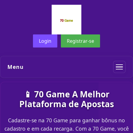
Login
Registrar-se
Menu
📱 70 Game A Melhor
Plataforma de Apostas
Cadastre-se na 70 Game para ganhar bônus no
cadastro e em cada recarga. Com a 70 Game, você