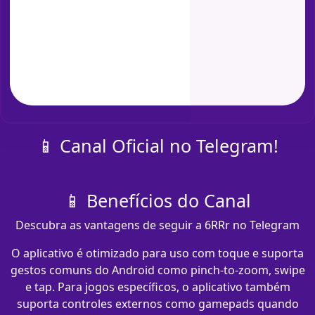
📱 Canal Oficial no Telegram!
📱 Benefícios do Canal
Descubra as vantagens de seguir a 6RRr no Telegram
O aplicativo é otimizado para uso com toque e suporta
gestos comuns do Android como pinch-to-zoom, swipe
e tap. Para jogos específicos, o aplicativo também
suporta controles externos como gamepads quando