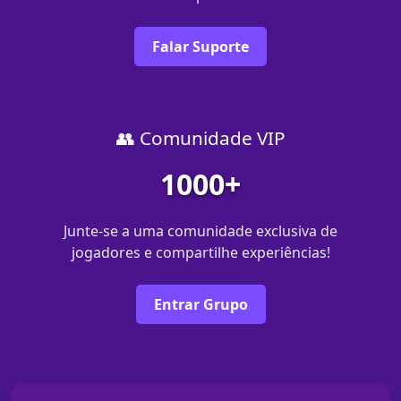
Falar Suporte
👥 Comunidade VIP
1000+
Junte-se a uma comunidade exclusiva de
jogadores e compartilhe experiências!
Entrar Grupo