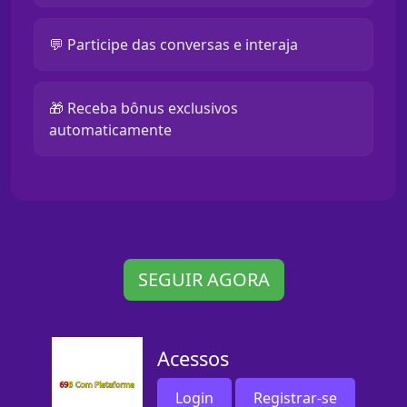
💬 Participe das conversas e interaja
🎁 Receba bônus exclusivos
automaticamente
SEGUIR AGORA
Acessos
Login
Registrar-se