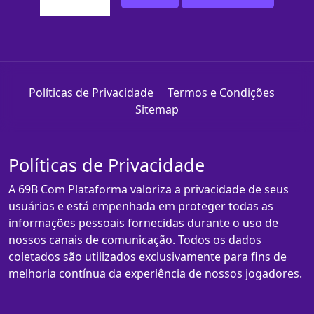
Políticas de Privacidade
Termos e Condições
Sitemap
Políticas de Privacidade
A 69B Com Plataforma valoriza a privacidade de seus
usuários e está empenhada em proteger todas as
informações pessoais fornecidas durante o uso de
nossos canais de comunicação. Todos os dados
coletados são utilizados exclusivamente para fins de
melhoria contínua da experiência de nossos jogadores.