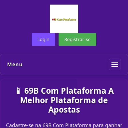
Login
Registrar-se
Menu
📱 69B Com Plataforma A
Melhor Plataforma de
Apostas
Cadastre-se na 69B Com Plataforma para ganhar