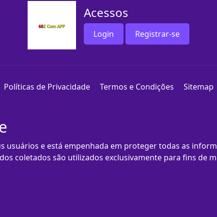
Acessos
Login
Registrar-se
Políticas de Privacidade
Termos e Condições
Sitemap
de
eus usuários e está empenhada em proteger todas as inform
os coletados são utilizados exclusivamente para fins de m