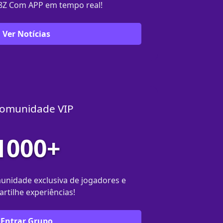
8Z Com APP em tempo real!
Ver Notícias
Comunidade VIP
1000+
unidade exclusiva de jogadores e
rtilhe experiências!
Entrar Grupo