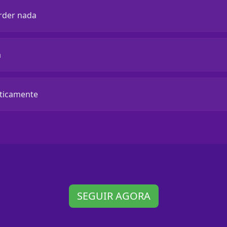
erder nada
a
aticamente
SEGUIR AGORA