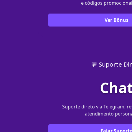
e códigos promocionai
Ver Bônus
💬 Suporte Di
Cha
Suporte direto via Telegram, r
atendimento persona
Falar Suport