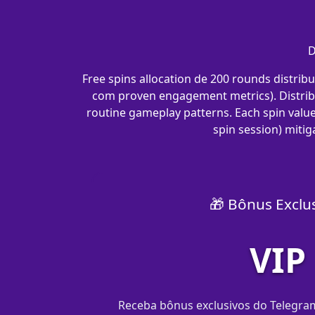
D
Free spins allocation de 200 rounds distribu
com proven engagement metrics). Distribut
routine gameplay patterns. Each spin value
spin session) mitig
🎁 Bônus Exclu
VIP
Receba bônus exclusivos do Telegra