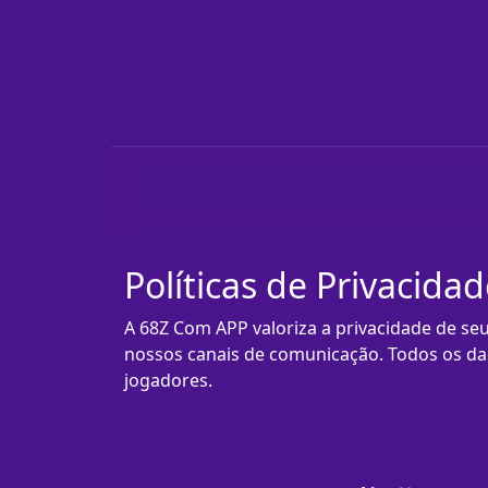
Políticas de Privacida
A 68Z Com APP valoriza a privacidade de s
nossos canais de comunicação. Todos os dad
jogadores.