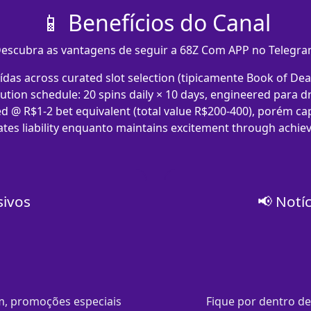
📱 Benefícios do Canal
escubra as vantagens de seguir a 68Z Com APP no Telegr
ídas across curated slot selection (tipicamente Book of Dea
ion schedule: 20 spins daily × 10 days, engineered para d
d @ R$1-2 bet equivalent (total value R$200-400), porém ca
ates liability enquanto maintains excitement through achie
sivos
📢 Notí
m, promoções especiais
Fique por dentro d