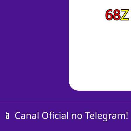
📱 Canal Oficial no Telegram!