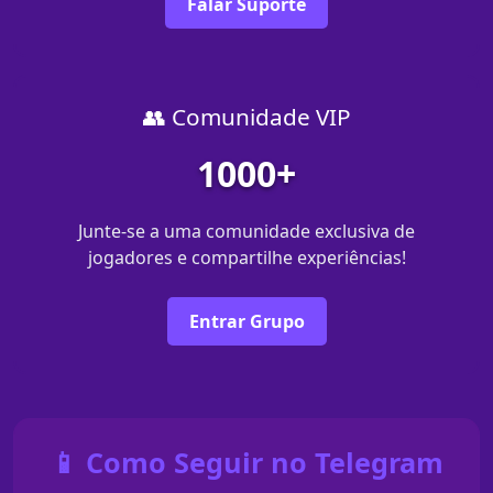
Falar Suporte
👥 Comunidade VIP
1000+
Junte-se a uma comunidade exclusiva de
jogadores e compartilhe experiências!
Entrar Grupo
📱 Como Seguir no Telegram