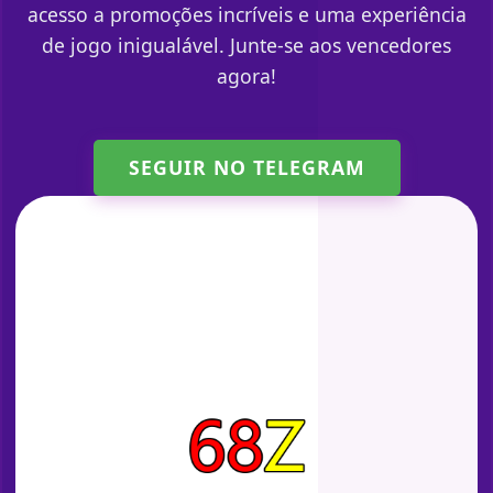
acesso a promoções incríveis e uma experiência
de jogo inigualável. Junte-se aos vencedores
agora!
SEGUIR NO TELEGRAM