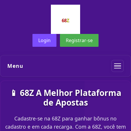
Login
Registrar-se
Menu
📱 68Z A Melhor Plataforma
de Apostas
Cadastre-se na 68Z para ganhar bônus no
cadastro e em cada recarga. Com a 68Z, você tem