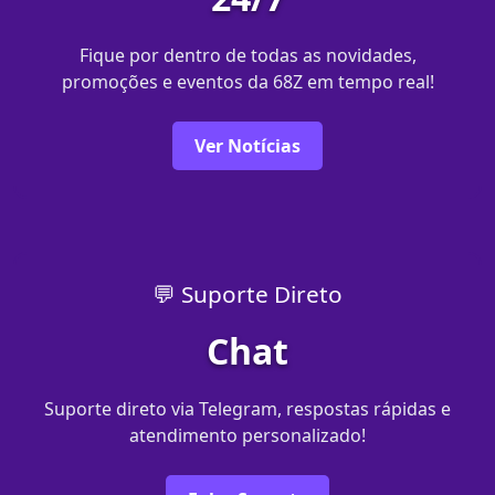
Fique por dentro de todas as novidades,
promoções e eventos da 68Z em tempo real!
Ver Notícias
💬 Suporte Direto
Chat
Suporte direto via Telegram, respostas rápidas e
atendimento personalizado!