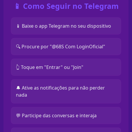
📱 Como Seguir no Telegram
📱 Baixe o app Telegram no seu dispositivo
🔍 Procure por "@68S Com LoginOficial"
👆 Toque em "Entrar" ou "Join"
🔔 Ative as notificações para não perder
nada
💬 Participe das conversas e interaja