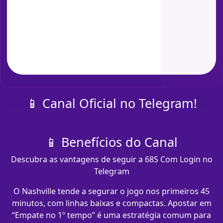
📱 Canal Oficial no Telegram!
📱 Benefícios do Canal
Descubra as vantagens de seguir a 68S Com Login no
Telegram
O Nashville tende a segurar o jogo nos primeiros 45
minutos, com linhas baixas e compactas. Apostar em
“Empate no 1º tempo” é uma estratégia comum para