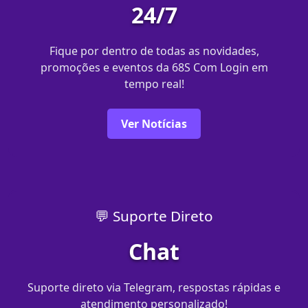
24/7
Fique por dentro de todas as novidades,
promoções e eventos da 68S Com Login em
tempo real!
Ver Notícias
💬 Suporte Direto
Chat
Suporte direto via Telegram, respostas rápidas e
atendimento personalizado!