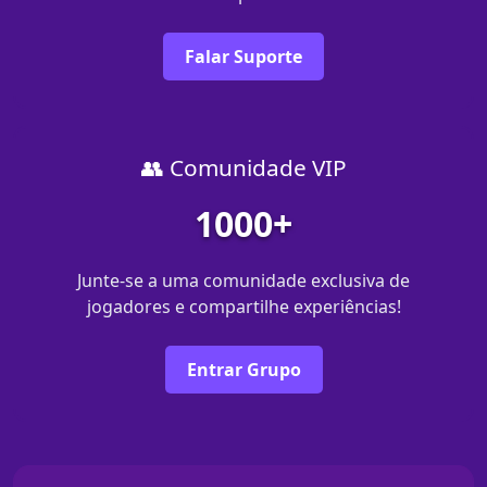
Falar Suporte
👥 Comunidade VIP
1000+
Junte-se a uma comunidade exclusiva de
jogadores e compartilhe experiências!
Entrar Grupo