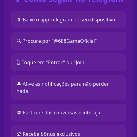
📱 Baixe o app Telegram no seu dispositivo
🔍 Procure por "@688GameOficial"
👆 Toque em "Entrar" ou "Join"
🔔 Ative as notificações para não perder
nada
💬 Participe das conversas e interaja
🎁 Receba bônus exclusivos