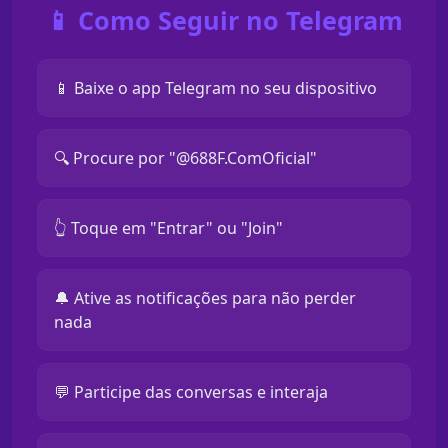
📱 Como Seguir no Telegram
📱 Baixe o app Telegram no seu dispositivo
🔍 Procure por "@688F.ComOficial"
👆 Toque em "Entrar" ou "Join"
🔔 Ative as notificações para não perder
nada
💬 Participe das conversas e interaja