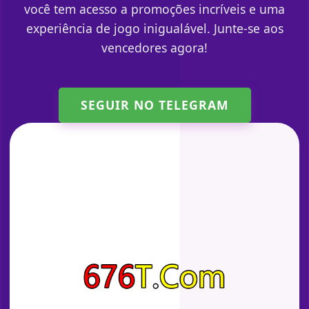
você tem acesso a promoções incríveis e uma
experiência de jogo inigualável. Junte-se aos
vencedores agora!
SEGUIR NO TELEGRAM