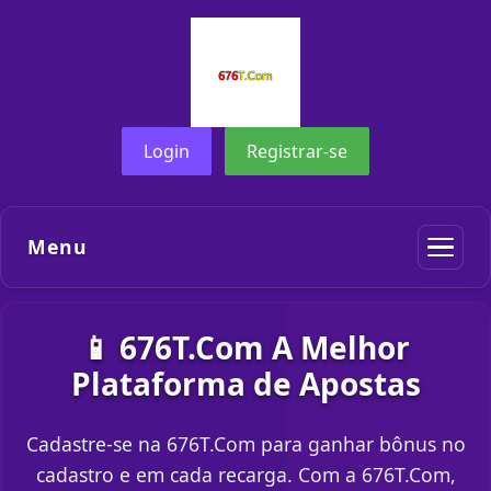
Login
Registrar-se
Menu
📱 676T.Com A Melhor
Plataforma de Apostas
Cadastre-se na 676T.Com para ganhar bônus no
cadastro e em cada recarga. Com a 676T.Com,