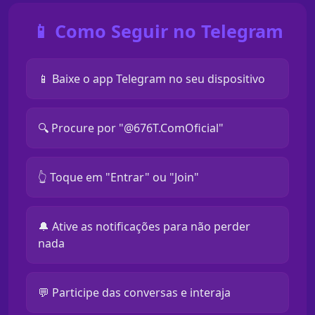
📱 Como Seguir no Telegram
📱 Baixe o app Telegram no seu dispositivo
🔍 Procure por "@676T.ComOficial"
👆 Toque em "Entrar" ou "Join"
🔔 Ative as notificações para não perder
nada
💬 Participe das conversas e interaja