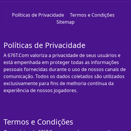
Políticas de Privacidade
Termos e Condições
Sitemap
Políticas de Privacidade
A 676T.Com valoriza a privacidade de seus usuários e
está empenhada em proteger todas as informações
pessoais fornecidas durante o uso de nossos canais de
comunicação. Todos os dados coletados são utilizados
exclusivamente para fins de melhoria contínua da
experiência de nossos jogadores.
Termos e Condições