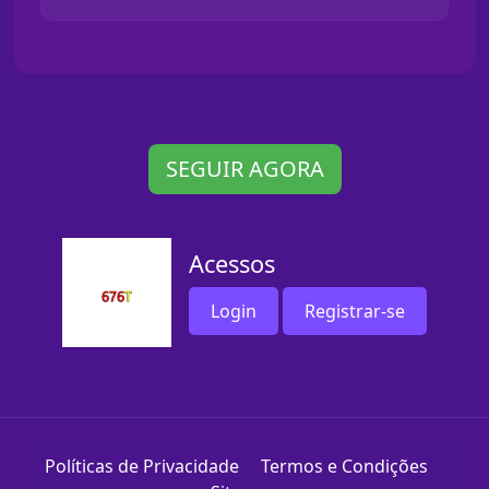
SEGUIR AGORA
Acessos
Login
Registrar-se
Políticas de Privacidade
Termos e Condições