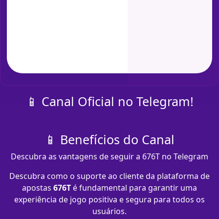
📱 Canal Oficial no Telegram!
📱 Benefícios do Canal
Descubra as vantagens de seguir a 676T no Telegram
Descubra como o suporte ao cliente da plataforma de
apostas
676T
é fundamental para garantir uma
experiência de jogo positiva e segura para todos os
usuários.