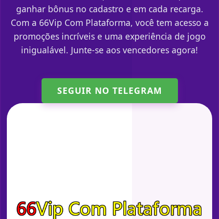
ganhar bônus no cadastro e em cada recarga.
Com a 66Vip Com Plataforma, você tem acesso a
promoções incríveis e uma experiência de jogo
inigualável. Junte-se aos vencedores agora!
SEGUIR NO TELEGRAM