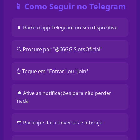
📱 Como Seguir no Telegram
📱 Baixe o app Telegram no seu dispositivo
🔍 Procure por "@66GG SlotsOficial"
👆 Toque em "Entrar" ou "Join"
🔔 Ative as notificações para não perder
nada
💬 Participe das conversas e interaja