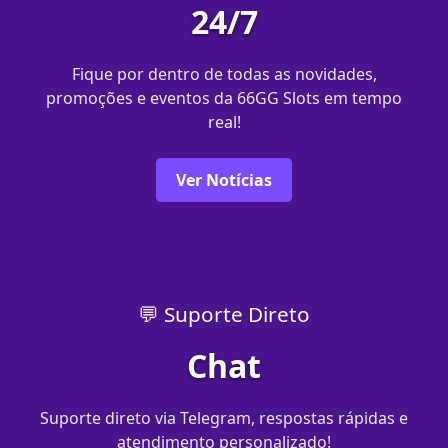
24/7
Fique por dentro de todas as novidades,
promoções e eventos da 66GG Slots em tempo
real!
Ver Notícias
💬 Suporte Direto
Chat
Suporte direto via Telegram, respostas rápidas e
atendimento personalizado!