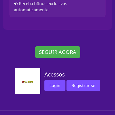
🎁 Receba bônus exclusivos
automaticamente
SEGUIR AGORA
Acessos
Login
Registrar-se