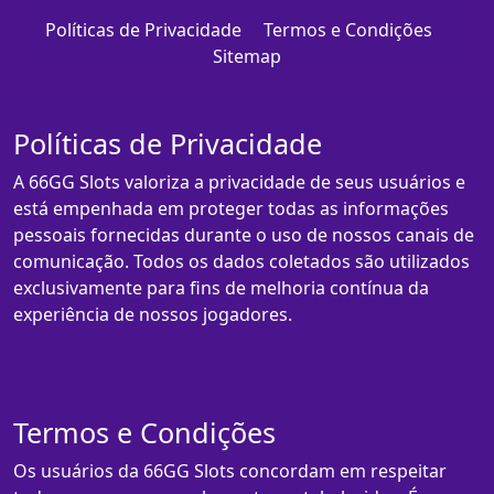
Políticas de Privacidade
Termos e Condições
Sitemap
Políticas de Privacidade
A 66GG Slots valoriza a privacidade de seus usuários e
está empenhada em proteger todas as informações
pessoais fornecidas durante o uso de nossos canais de
comunicação. Todos os dados coletados são utilizados
exclusivamente para fins de melhoria contínua da
experiência de nossos jogadores.
Termos e Condições
Os usuários da 66GG Slots concordam em respeitar