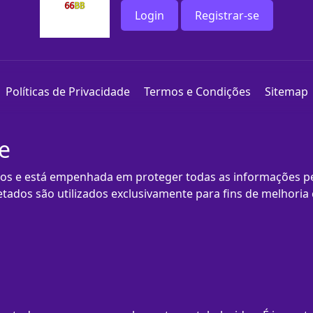
Login
Registrar-se
Políticas de Privacidade
Termos e Condições
Sitemap
de
rios e está empenhada em proteger todas as informações p
tados são utilizados exclusivamente para fins de melhoria