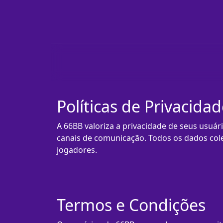
Políticas de Privacida
A 66BB valoriza a privacidade de seus usuá
canais de comunicação. Todos os dados cole
jogadores.
Termos e Condições