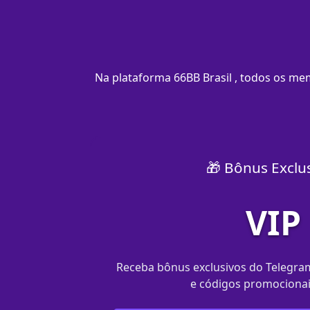
Na plataforma 66BB Brasil , todos os m
🎁 Bônus Exclu
VIP
Receba bônus exclusivos do Telegra
e códigos promocionai