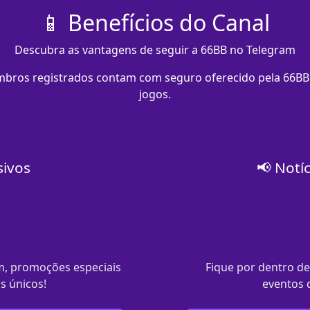
📱 Benefícios do Canal
Descubra as vantagens de seguir a 66BB no Telegram
embros registrados contam com seguro oferecido pela 66BB 
jogos.
sivos
📢 Notí
m, promoções especiais
Fique por dentro d
s únicos!
eventos 