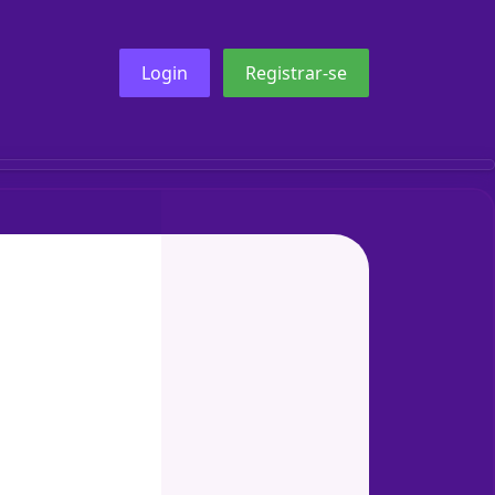
Login
Registrar-se