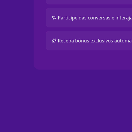
💬 Participe das conversas e interaj
🎁 Receba bônus exclusivos autom