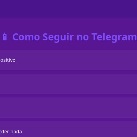
📱 Como Seguir no Telegram
ositivo
erder nada