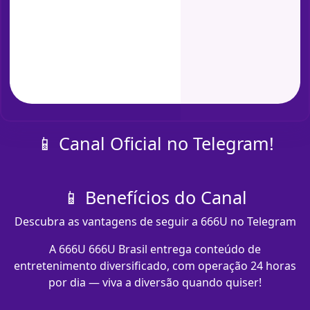
📱 Canal Oficial no Telegram!
📱 Benefícios do Canal
Descubra as vantagens de seguir a 666U no Telegram
A 666U 666U Brasil entrega conteúdo de
entretenimento diversificado, com operação 24 horas
por dia — viva a diversão quando quiser!