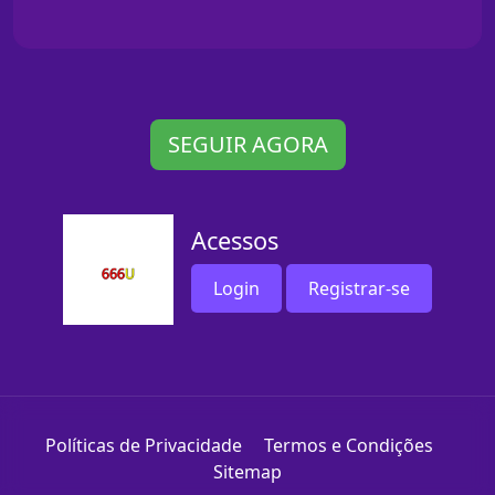
SEGUIR AGORA
Acessos
Login
Registrar-se
Políticas de Privacidade
Termos e Condições
Sitemap