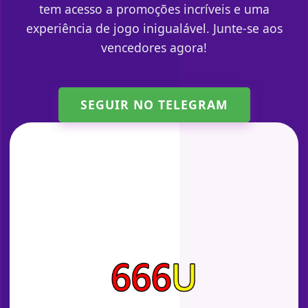
tem acesso a promoções incríveis e uma
experiência de jogo inigualável. Junte-se aos
vencedores agora!
SEGUIR NO TELEGRAM