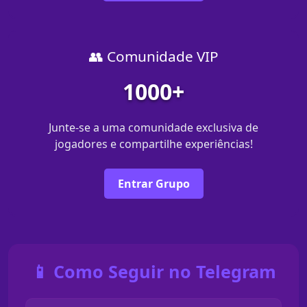
👥 Comunidade VIP
1000+
Junte-se a uma comunidade exclusiva de
jogadores e compartilhe experiências!
Entrar Grupo
📱 Como Seguir no Telegram